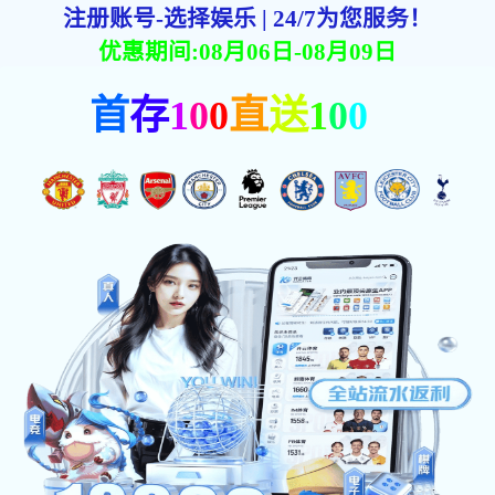
人人
体育
权威认证
🔥 独家重磅
NBA季后赛激战正酣：湖人逆转勇士 詹姆斯
英超官方公布新赛季赛程：曼城首战切尔西
10:28
英超
砍下三双创历史
CBA夏季联赛：辽宁男篮签约新外援
10:12
CBA
2025-07-15 10:32
2.3万
486
西甲皇马官宣：姆巴佩今夏加盟身披9号
09:54
西甲
UFC格斗之夜：张伟丽一致判定获胜卫冕
09:30
UFC
24小时突发快讯
LIVE
F1匈牙利站：维斯塔潘拿下赛季第8冠
09:05
F1